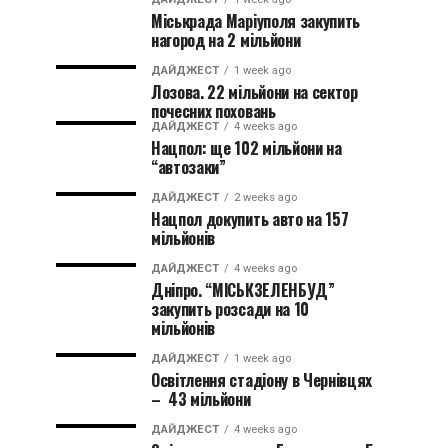
Міськрада Маріуполя закупить
нагород на 2 мільйони
ДАЙДЖЕСТ
1 week ago
Лозова. 22 мільйони на сектор
почесних поховань
ДАЙДЖЕСТ
4 weeks ago
Нацпол: ще 102 мільйони на
“автозаки”
ДАЙДЖЕСТ
2 weeks ago
Нацпол докупить авто на 157
мільйонів
ДАЙДЖЕСТ
4 weeks ago
Дніпро. “МІСЬКЗЕЛЕНБУД”
закупить розсади на 10
мільйонів
ДАЙДЖЕСТ
1 week ago
Освітлення стадіону в Чернівцях
– 43 мільйони
ДАЙДЖЕСТ
4 weeks ago