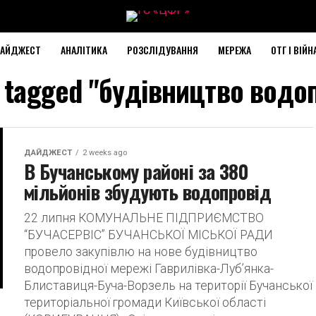
АЙДЖЕСТ
АНАЛІТИКА
РОЗСЛІДУВАННЯ
МЕРЕЖА
ОТГ І ВІЙН
ts tagged "будівництво водо
ДАЙДЖЕСТ
2 weeks ago
В Бучанському районі за 380
мільйонів збудують водопровід
22 липня КОМУНАЛЬНЕ ПІДПРИЄМСТВО
“БУЧАСЕРВІС” БУЧАНСЬКОЇ МІСЬКОЇ РАДИ
провело закупівлю на нове будівництво
водопровідної мережі Гаврилівка-Луб’янка-
Блиставиця-Буча-Ворзель на території Бучанської
територіальної громади Київської області