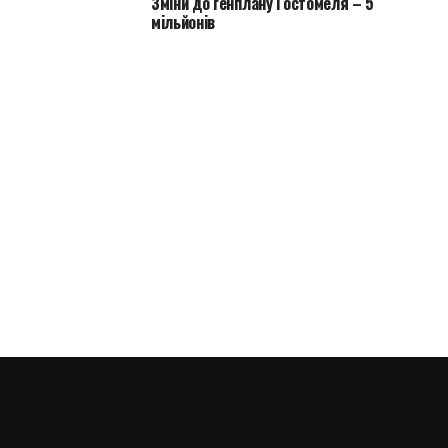
Зміни до генплану Гостомеля – 5
мільйонів