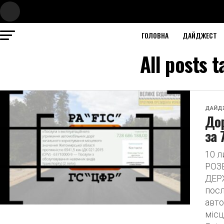
ГОЛОВНА
ДАЙДЖЕСТ
All posts
ДАЙД
До
за 
10 
РОЗ
ДЕРЖ
посл
авто
місц