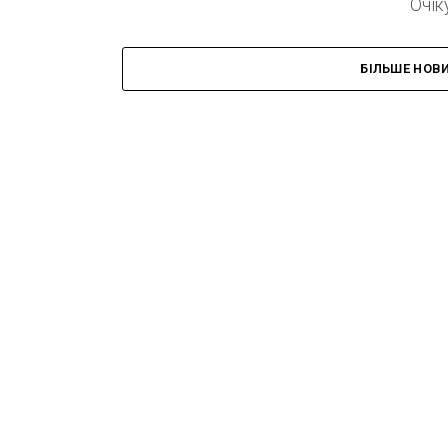
Очік
БІЛЬШЕ НОВ