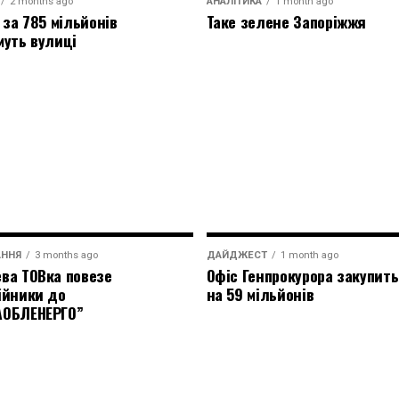
2 months ago
АНАЛІТИКА
1 month ago
 за 785 мільйонів
Таке зелене Запоріжжя
муть вулиці
АННЯ
3 months ago
ДАЙДЖЕСТ
1 month ago
ва ТОВка повезе
Офіс Генпрокурора закупить
ійники до
на 59 мільйонів
АОБЛЕНЕРГО”