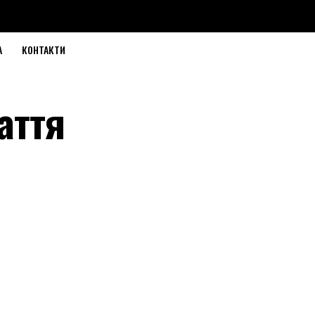
А
КОНТАКТИ
аття