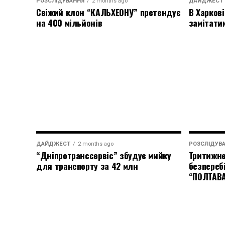
РОЗСЛІДУВАННЯ
2 months ago
ДАЙДЖЕСТ
Свіжий клон “КАЛЬХЕОНУ” претендує
В Харкові
на 400 мільйонів
замітати
ДАЙДЖЕСТ
2 months ago
РОЗСЛІДУВ
“Дніпротранссервіс” збудує мийку
Тритижне
для транспорту за 42 млн
безпереб
“ПОЛТАВ