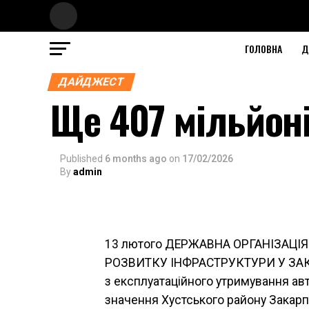
ГОЛОВНА
Д
ДАЙДЖЕСТ
Ще 407 мільйоні
Published
6 months ago
on
17/02/2026
By
admin
13 лютого ДЕРЖАВНА ОРГАНІЗАЦІ
РОЗВИТКУ ІНФРАСТРУКТУРИ У ЗАКА
з експлуатаційного утримування ав
значення Хустського району Закарпа