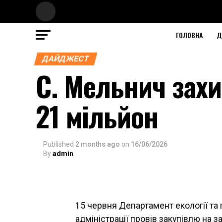
ГОЛОВНА
Д
ДАЙДЖЕСТ
С. Мельнич захи
21 мільйон
Published
2 months ago
on
16/06/2026
By
admin
15 червня Департамент екології та
адміністрації провів закупівлю на