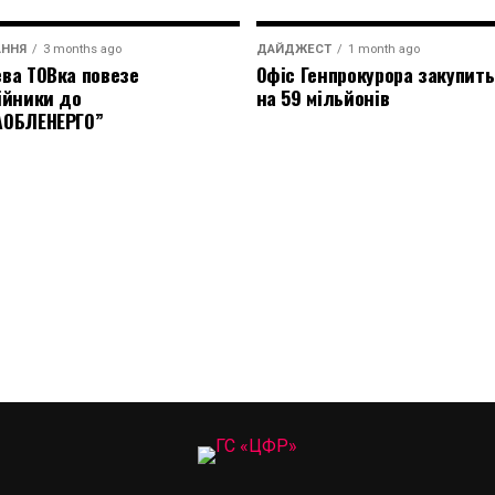
АННЯ
3 months ago
ДАЙДЖЕСТ
1 month ago
ва ТОВка повезе
Офіс Генпрокурора закупить
ійники до
на 59 мільйонів
АОБЛЕНЕРГО”