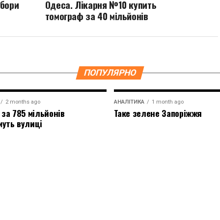
абори
Одеса. Лікарня №10 купить
томограф за 40 мільйонів
ПОПУЛЯРНО
2 months ago
АНАЛІТИКА
1 month ago
 за 785 мільйонів
Таке зелене Запоріжжя
муть вулиці