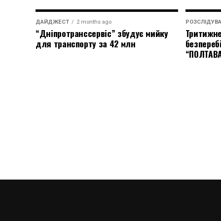
ДАЙДЖЕСТ
2 months ago
РОЗСЛІДУВ
“Дніпротранссервіс” збудує мийку
Тритижне
для транспорту за 42 млн
безпереб
“ПОЛТАВ