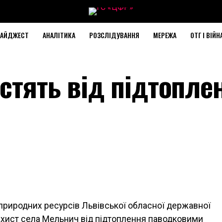
АЙДЖЕСТ
АНАЛІТИКА
РОЗСЛІДУВАННЯ
МЕРЕЖА
ОТГ І ВІЙН
стять від підтопле
 природних ресурсів Львівської обласної державної
 захист села Мельнич від підтоплення паводковими