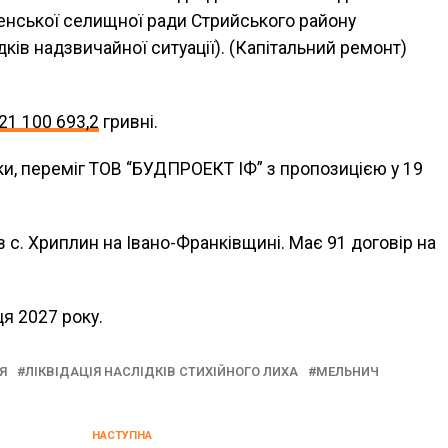
ненської селищної ради Стрийського району
ідків надзвичайної ситуації). (Капітальний ремонт)
21 100 693,2
гривні.
ки, переміг ТОВ “БУДПРОЕКТ ІФ” з пропозицією у 19
в с. Хриплин на Івано-Франківщині. Має 91 договір на
я 2027 року.
Я
ЛІКВІДАЦІЯ НАСЛІДКІВ СТИХІЙНОГО ЛИХА
МЕЛЬНИЧ
НАСТУПНА