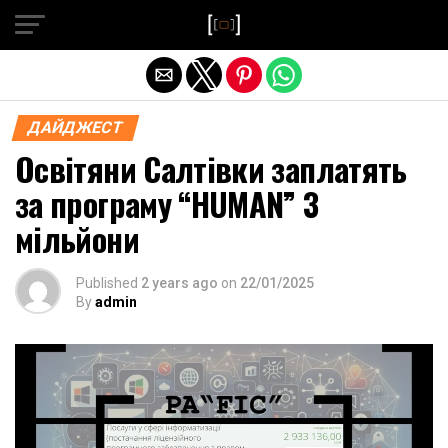
Exit mobile version
ДАЙДЖЕСТ
Освітяни Салтівки заплатять
за програму “HUMAN” 3
мільйони
Published
2 years ago
on
22/01/2025
By
admin