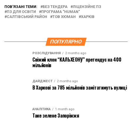
ПОВ’ЯЗАНІ ТЕМИ:
БЕЗ ТЕНДЕРА
ЛІЦЕНЗІЙНЕ ПЗ
ПЗ ДЛЯ ОСВІТИ
ПРОГРАМА "HUMAN"
САЛТІВСЬКИЙ РАЙОН
ТОВ ХЮМАН
ХАРКІВ
ПОПУЛЯРНО
РОЗСЛІДУВАННЯ
2 months ago
Свіжий клон “КАЛЬХЕОНУ” претендує на 400
мільйонів
ДАЙДЖЕСТ
2 months ago
В Харкові за 785 мільйонів замітатимуть вулиці
АНАЛІТИКА
1 month ago
Таке зелене Запоріжжя