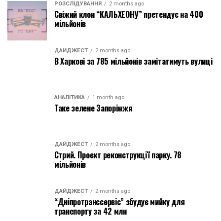
РОЗСЛІДУВАННЯ
2 months ago
Свіжий клон “КАЛЬХЕОНУ” претендує на 400
мільйонів
ДАЙДЖЕСТ
2 months ago
В Харкові за 785 мільйонів замітатимуть вулиці
АНАЛІТИКА
1 month ago
Таке зелене Запоріжжя
ДАЙДЖЕСТ
2 months ago
Стрий. Проєкт реконструкції парку. 78
мільйонів
ДАЙДЖЕСТ
2 months ago
“Дніпротранссервіс” збудує мийку для
транспорту за 42 млн