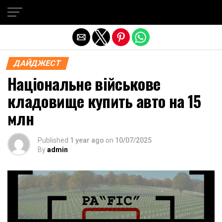
Exit mobile version
ДАЙДЖЕСТ
Національне військове
кладовище купить авто на 15
млн
Published
1 year ago
on
10/07/2025
By
admin