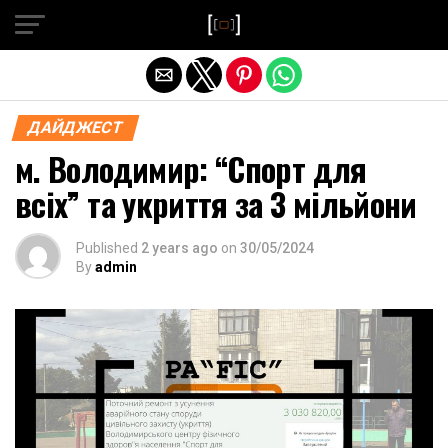
Exit mobile version
ДАЙДЖЕСТ
м. Володимир: “Спорт для
всіх” та укриття за 3 мільйони
Published
2 years ago
on
30/05/2024
By
admin