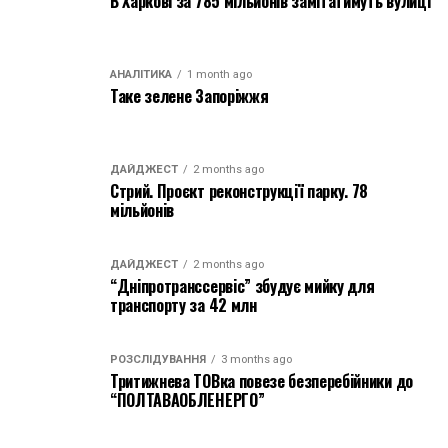
В Харкові за 785 мільйонів замітатимуть вулиці
АНАЛІТИКА
1 month ago
Таке зелене Запоріжжя
ДАЙДЖЕСТ
2 months ago
Стрий. Проєкт реконструкції парку. 78
мільйонів
ДАЙДЖЕСТ
2 months ago
“Дніпротранссервіс” збудує мийку для
транспорту за 42 млн
РОЗСЛІДУВАННЯ
3 months ago
Тритижнева ТОВка повезе безперебійники до
“ПОЛТАВАОБЛЕНЕРГО”