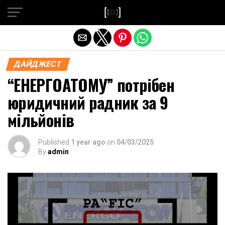
Exit mobile version
ДАЙДЖЕСТ
“ЕНЕРГОАТОМУ” потрібен
юридичний радник за 9
мільйонів
Published
1 year ago
on
04/03/2025
By
admin