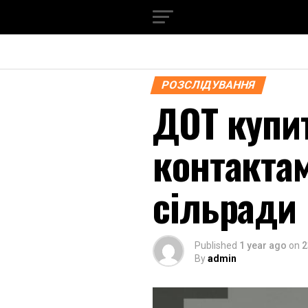
РОЗСЛІДУВАННЯ
ДОТ купит
контакта
сільради
Published
1 year ago
on
2
By
admin