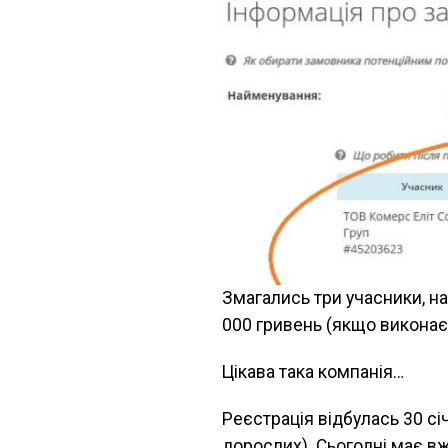
Змагались три учасники, н
000 гривень (якщо виконає
Цікава така компанія…
Реєстрація відбулась 30 сі
дорослих). Сьогодні має в