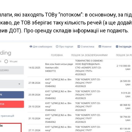
ати, які заходять ТОВу “потоком”: в основному, за пі
ікаво, де ТОВ зберігає таку кількість речей (а ще дода
вив ДОТ). Про оренду складів інформації не подають.