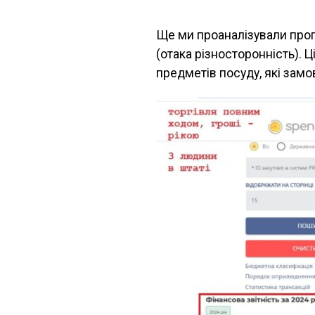
Ще ми проаналізували пропл
(отака різносторонність). Ц
предметів посуду, які замо