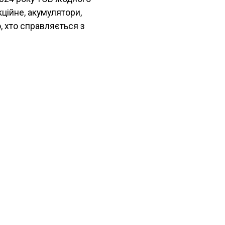
кційне, акумулятори,
о, хто справляється з