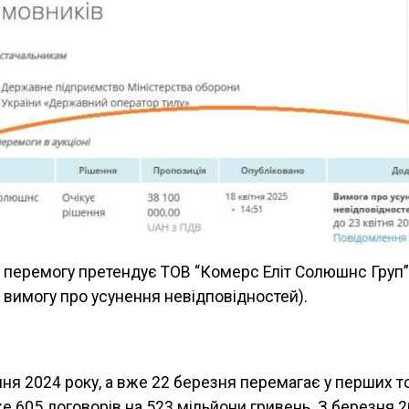
а перемогу претендує ТОВ “Комерс Еліт Солюшнс Груп”
 вимогу про усунення невідповідностей).
чня 2024 року, а вже 22 березня перемагає у перших то
же 605 договорів на 523 мільйони гривень. З березня 