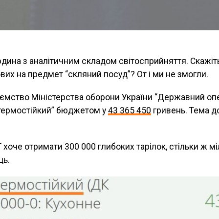
дина з аналітичним складом світосприйняття. Скажіть
вих на предмет “скляний посуд”? От і ми не змогли.
ємство Міністерства оборони України “Державний оп
 термостійкий” бюджетом у
43 365 450
гривень. Тема до
 хоче отримати 300 000 глибоких тарілок, стільки ж мі
ць.