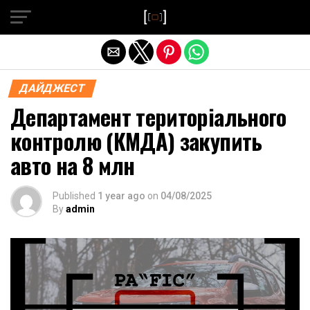
Exit mobile version
ДАЙДЖЕСТ
Департамент територіального
контролю (КМДА) закупить
авто на 8 млн
Published
1 year ago
on
04/08/2025
By
admin