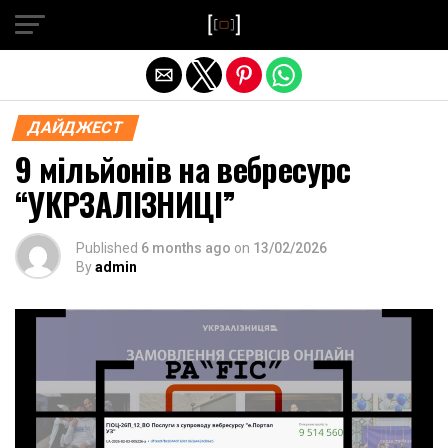
Exit mobile version
ДАЙДЖЕСТ
9 мільйонів на вебресурс
“УКРЗАЛІЗНИЦІ”
Published
6 months ago
on
13/02/2026
By
admin