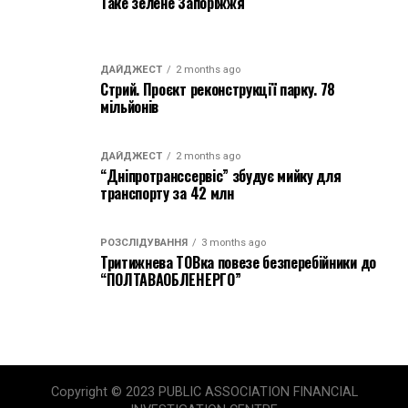
Таке зелене Запоріжжя
ДАЙДЖЕСТ
2 months ago
Стрий. Проєкт реконструкції парку. 78
мільйонів
ДАЙДЖЕСТ
2 months ago
“Дніпротранссервіс” збудує мийку для
транспорту за 42 млн
РОЗСЛІДУВАННЯ
3 months ago
Тритижнева ТОВка повезе безперебійники до
“ПОЛТАВАОБЛЕНЕРГО”
Copyright © 2023 PUBLIC ASSOCIATION FINANCIAL