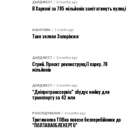
ДАЙДЖЕСТ
2 months ago
В Харкові за 785 мільйонів замітатимуть вулиці
АНАЛІТИКА
1 month ago
Таке зелене Запоріжжя
ДАЙДЖЕСТ
2 months ago
Стрий. Проєкт реконструкції парку. 78
мільйонів
ДАЙДЖЕСТ
2 months ago
“Дніпротранссервіс” збудує мийку для
транспорту за 42 млн
РОЗСЛІДУВАННЯ
3 months ago
Тритижнева ТОВка повезе безперебійники до
“ПОЛТАВАОБЛЕНЕРГО”