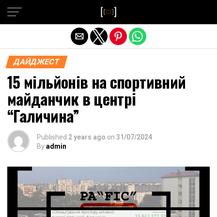
Exit mobile version
ДАЙДЖЕСТ
15 мільйонів на спортивний
майданчик в центрі
“Галичина”
Published
2 years ago
on
31/07/2024
By
admin