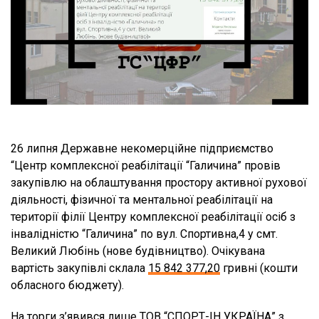
26 липня Державне некомерційне підприємство
“Центр комплексної реабілітації “Галичина” провів
закупівлю на облаштування простору активної рухової
діяльності, фізичної та ментальної реабілітації на
території філії Центру комплексної реабілітації осіб з
інвалідністю “Галичина” по вул. Спортивна,4 у смт.
Великий Любінь (нове будівництво). Очікувана
вартість закупівлі склала
15 842 377,20
гривні (кошти
обласного бюджету).
На торги з’явився лише ТОВ “СПОРТ-ІН УКРАЇНА” з