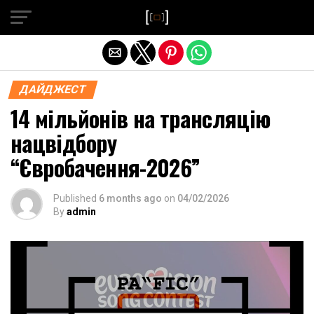
Exit mobile version
ДАЙДЖЕСТ
14 мільйонів на трансляцію
нацвідбору
“Євробачення-2026”
Published
6 months ago
on
04/02/2026
By
admin