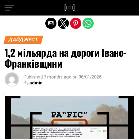
Exit mobile version
ДАЙДЖЕСТ
1,2 мільярда на дороги Івано-
Франківщини
Published
7 months ago
on
08/01/2026
By
admin