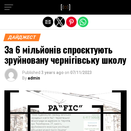
Exit mobile version
ДАЙДЖЕСТ
За 6 мільйонів спроєктують
зруйновану чернігівську школу
Published
3 years ago
on
07/11/2023
By
admin