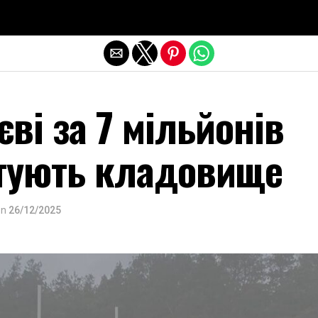
Exit mobile version
ві за 7 мільйонів
тують кладовище
on
26/12/2025