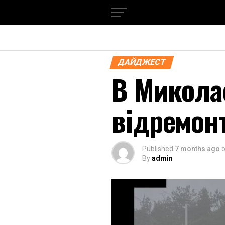
ДАЙДЖЕСТ
В Миколає
відремон
Published
7 months ago
By
admin