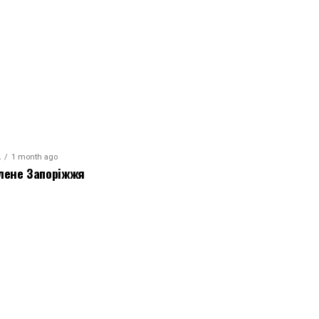
А
1 month ago
лене Запоріжжя