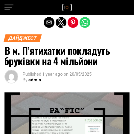
Exit mobile version
ДАЙДЖЕСТ
В м. П’ятихатки покладуть
бруківки на 4 мільйони
Published
1 year ago
on
20/05/2025
By
admin