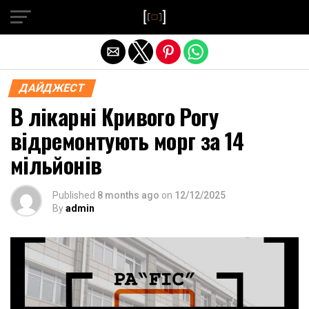
Exit mobile version
ДАЙДЖЕСТ
В лікарні Кривого Рогу
відремонтують морг за 14
мільйонів
Published
8 months ago
on
12/12/2025
By
admin