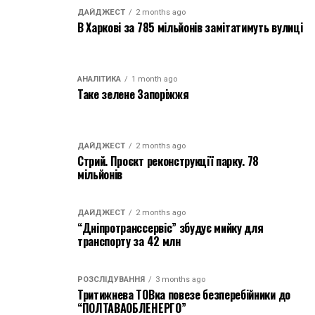
ДАЙДЖЕСТ
2 months ago
В Харкові за 785 мільйонів замітатимуть вулиці
АНАЛІТИКА
1 month ago
Таке зелене Запоріжжя
ДАЙДЖЕСТ
2 months ago
Стрий. Проєкт реконструкції парку. 78
мільйонів
ДАЙДЖЕСТ
2 months ago
“Дніпротранссервіс” збудує мийку для
транспорту за 42 млн
РОЗСЛІДУВАННЯ
3 months ago
Тритижнева ТОВка повезе безперебійники до
“ПОЛТАВАОБЛЕНЕРГО”