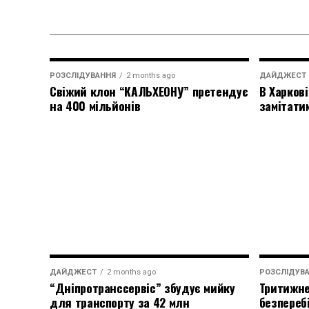
РОЗСЛІДУВАННЯ
2 months ago
ДАЙДЖЕСТ
Свіжий клон “КАЛЬХЕОНУ” претендує
В Харкові
на 400 мільйонів
замітати
ДАЙДЖЕСТ
2 months ago
РОЗСЛІДУВ
“Дніпротранссервіс” збудує мийку
Тритижне
для транспорту за 42 млн
безпереб