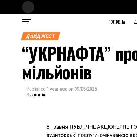
ГОЛОВНА
Д
ДАЙДЖЕСТ
“УКРНАФТА” про
мільйонів
Published
1 year ago
on
09/05/2025
By
admin
8 травня ПУБЛІЧНЕ АКЦІОНЕРНЕ ТО
аудиторські послуги, очікуваною ва