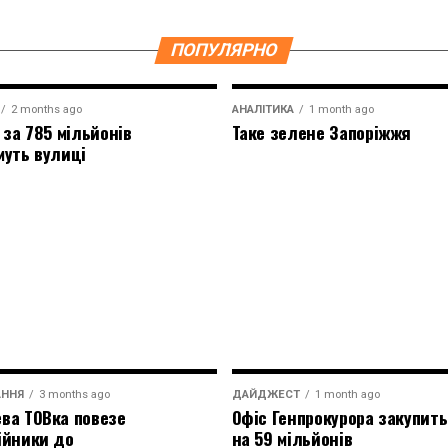
ПОПУЛЯРНО
2 months ago
АНАЛІТИКА
1 month ago
 за 785 мільйонів
Таке зелене Запоріжжя
муть вулиці
АННЯ
3 months ago
ДАЙДЖЕСТ
1 month ago
ва ТОВка повезе
Офіс Генпрокурора закупить
ійники до
на 59 мільйонів