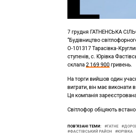
7 грудня ГАТНЕНСЬКА СІЛ
“Будівництво світлофорног
О-101317 Тарасівка-Круглик
ступенів, с. Юрівка Фастів
склала
2 169 900
гривень.
На торги вийшов один учасни
виграти, він має виконати
Ця компанія зареєстрована 
Світлофор обіцяють встанов
ПОВ’ЯЗАНІ ТЕМИ:
ГАТНЕ
ДОРО
ФАСТІВСЬКИЙ РАЙОН
ЮРІВКА