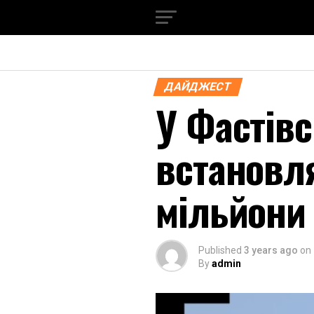
ДАЙДЖЕСТ
У Фастівс
встановля
мільйони
Published
3 years ago
on
By
admin