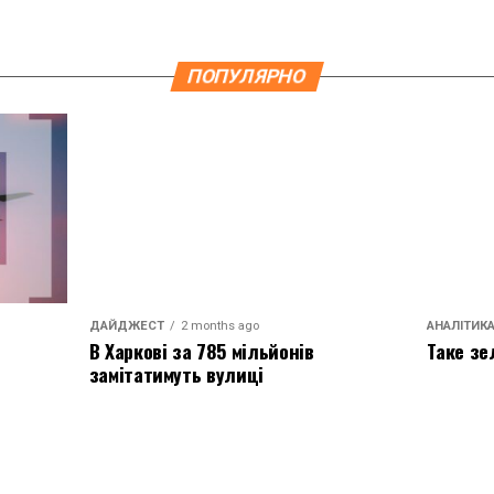
ПОПУЛЯРНО
ДАЙДЖЕСТ
2 months ago
АНАЛІТИК
В Харкові за 785 мільйонів
Таке зе
замітатимуть вулиці