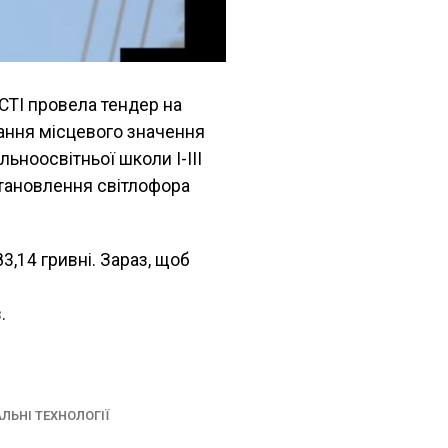
І провела тендер на
вання місцевого значення
ьноосвітньої школи І-ІІІ
встановлення світлофора
3,14 гривні. Зараз, щоб
.
АЛЬНІ ТЕХНОЛОГІЇ