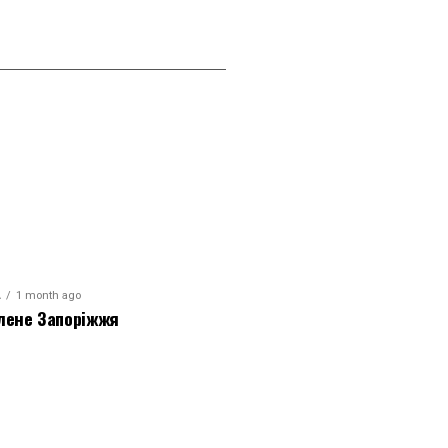
А
1 month ago
лене Запоріжжя