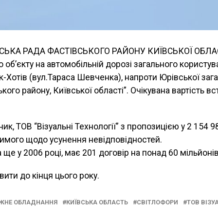
ЬСЬКА РАДА ФАСТІВСЬКОГО РАЙОНУ КИЇВСЬКОЇ ОБЛАСТ
о об’єкту на автомобільній дорозі загального користу
-Хотів (вул.Тараса Шевченка), напроти Юрівської загал
ського району, Київської області”. Очікувана вартість 
к, ТОВ “Візуальні Технології” з пропозицією у 2 154 98
 вимого щодо усунення невідповідностей.
ще у 2006 році, має 201 договір на понад 60 мільйонів
ити до кінця цього року.
ЖНЕ ОБЛАДНАННЯ
КИЇВСЬКА ОБЛАСТЬ
СВІТЛОФОРИ
ТОВ ВІЗУ