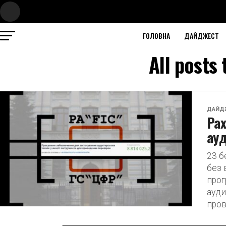
ГОЛОВНА
ДАЙДЖЕСТ
All posts
ДАЙД
Рах
ауд
23 б
без 
прог
ауди
пров