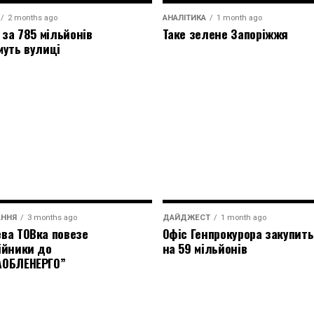
2 months ago
АНАЛІТИКА
1 month ago
 за 785 мільйонів
Таке зелене Запоріжжя
муть вулиці
АННЯ
3 months ago
ДАЙДЖЕСТ
1 month ago
ва ТОВка повезе
Офіс Генпрокурора закупить
ійники до
на 59 мільйонів
АОБЛЕНЕРГО”