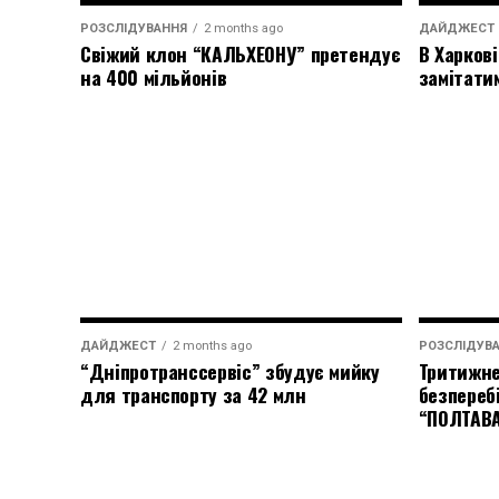
РОЗСЛІДУВАННЯ
2 months ago
ДАЙДЖЕСТ
Свіжий клон “КАЛЬХЕОНУ” претендує
В Харкові
на 400 мільйонів
замітати
ДАЙДЖЕСТ
2 months ago
РОЗСЛІДУВ
“Дніпротранссервіс” збудує мийку
Тритижне
для транспорту за 42 млн
безпереб
“ПОЛТАВ