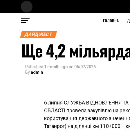
ГОЛОВНА
Д
ДАЙДЖЕСТ
Ще 4,2 мільярда
Published
1 month ago
on
06/07/2026
By
admin
6 липня СЛУЖБА ВІДНОВЛЕННЯ Т
ОБЛАСТІ провела закупівлю на реко
користування державного значення
Таганрог) на ділянці км 110+000 + к