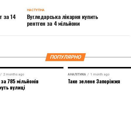
НАСТУПНА
 за 14
Вугледарська лікарня купить
рентген за 4 мільйони
ПОПУЛЯРНО
2 months ago
АНАЛІТИКА
1 month ago
 за 785 мільйонів
Таке зелене Запоріжжя
муть вулиці