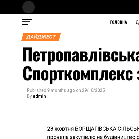
ГОЛОВНА
Д
ДАЙДЖЕСТ
Петропавлівськ
Спорткомплекс з
Published
9 months ago
on
29/10/2025
By
admin
28 жовтня БОРЩАГІВСЬКА СІЛЬСЬ
провела закупівлю на будівництво 