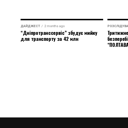
ДАЙДЖЕСТ
2 months ago
РОЗСЛІДУВ
“Дніпротранссервіс” збудує мийку
Тритижне
для транспорту за 42 млн
безпереб
“ПОЛТАВ