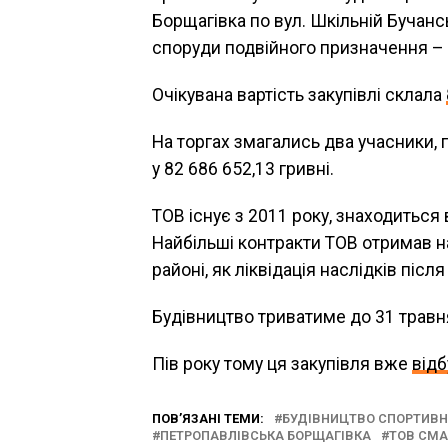
Борщагівка по вул. Шкільній Бучанс
споруди подвійного призначення – 
Очікувана вартість закупівлі склала
На торгах змагались два учасники,
у 82 686 652,13 гривні.
ТОВ існує з 2011 року, знаходиться в
Найбільші контракти ТОВ отримав н
районі, як ліквідація наслідків післ
Будівництво триватиме до 31 травн
Пів року тому ця закупівля вже
від
ПОВ’ЯЗАНІ ТЕМИ:
БУДІВНИЦТВО СПОРТИВН
ПЕТРОПАВЛІВСЬКА БОРЩАГІВКА
ТОВ СМА