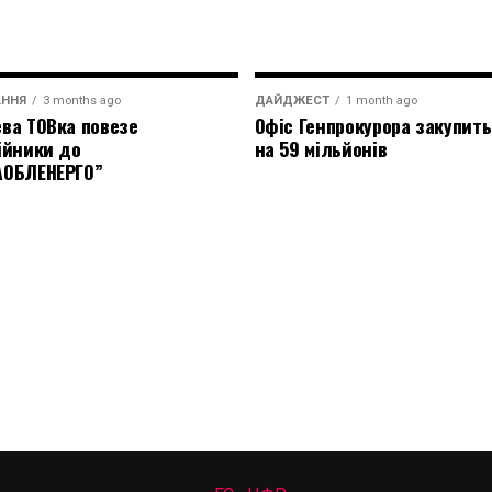
АННЯ
3 months ago
ДАЙДЖЕСТ
1 month ago
ва ТОВка повезе
Офіс Генпрокурора закупить
ійники до
на 59 мільйонів
АОБЛЕНЕРГО”