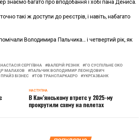
пер знаємо багато про вподобання і хобі пана Дениса.
очно такі ж доступи до реєстрів, і навіть, набагато
 помічали Володимира Пальчика… і четвертий рік, як
НАСТАСІЯ СЕРГІЇВНА
ВАЛЕРІЙ РЕЗНІК
ГО СУСПІЛЬНЕ ОКО
ДР МАЛАХОВ
ПАЛЬЧИК ВОЛОДИМИР ЛЕОНІДОВИЧ
 ПРАЙЗ БІЗНЕС
ТОВ ТРАНСПАРКАЕРО
УКРГАЗБАНК
НАСТУПНА
є
В Кам’янському втретє у 2025-му
прокрутили схему на пелетах