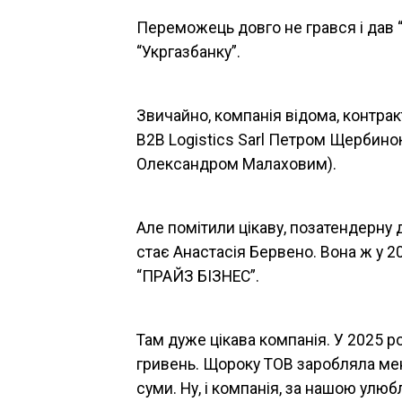
Переможець довго не грався і дав 
“Укргазбанку”.
Звичайно, компанія відома, контра
B2B Logistics Sarl Петром Щербин
Олександром Малаховим).
Але помітили цікаву, позатендерну 
стає Анастасія Бервено. Вона ж у 2
“ПРАЙЗ БІЗНЕС”.
Там дуже цікава компанія. У 2025 р
гривень. Щороку ТОВ заробляла менш
суми. Ну, і компанія, за нашою улю