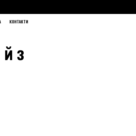
А
КОНТАКТИ
 й з