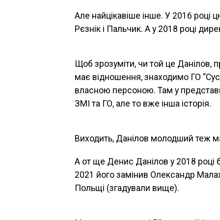
Але найцікавіше інше. У 2016 році 
Рєзнік і Пальчик. А у 2018 році ди
Щоб зрозуміти, чи той це Данілов, п
має відношення, знаходимо ГО “Сус
власною персоною. Там у представ
ЗМІ та ГО, але то вже інша історія.
Виходить, Данілов молодший теж м
А от ще Денис Данілов у 2018 році
2021 його замінив Олександр Малах
Польщі (згадували вище).