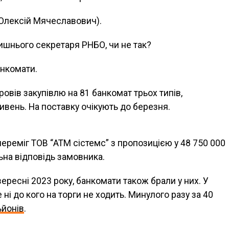
 Олексій Мячеславович).
ишнього секретаря РНБО, чи не так?
анкомати.
овів закупівлю на 81 банкомат трьох типів,
ивень. На поставку очікують до березня.
переміг ТОВ “АТМ сістемс” з пропозицією у 48 750 000
льна відповідь замовника.
вересні 2023 року, банкомати також брали у них. У
 ні до кого на торги не ходить. Минулого разу за 40
ьйонів
.