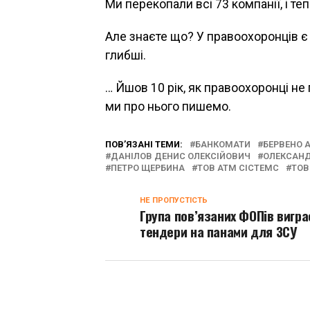
Ми перекопали всі 73 компанії, і те
Але знаєте що? У правоохоронців є т
глибші.
… Йшов 10 рік, як правоохоронці не
ми про нього пишемо.
ПОВ’ЯЗАНІ ТЕМИ:
БАНКОМАТИ
БЕРВЕНО А
ДАНІЛОВ ДЕНИС ОЛЕКСІЙОВИЧ
ОЛЕКСАН
ПЕТРО ЩЕРБИНА
ТОВ АТМ СІСТЕМС
ТОВ
НЕ ПРОПУСТІСТЬ
Група пов’язаних ФОПів вигра
тендери на панами для ЗСУ