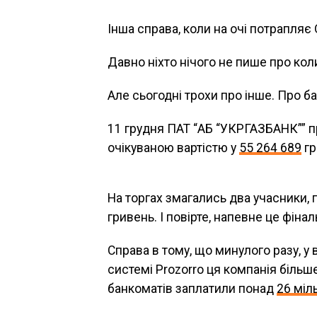
Інша справа, коли на очі потрапляє
Давно ніхто нічого не пише про кол
Але сьогодні трохи про інше. Про б
11 грудня ПАТ “АБ “УКРГАЗБАНК”” пр
очікуваною вартістю у
55 264 689
гр
На торгах змагались два учасники, 
гривень. І повірте, напевне це фіна
Справа в тому, що минулого разу, у 
системі Prozorro ця компанія більше
банкоматів заплатили понад
26 міл