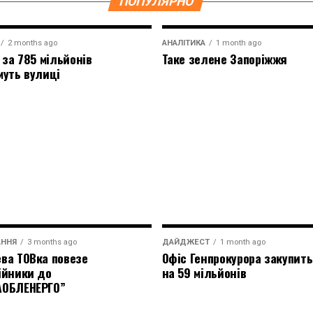
ПОПУЛЯРНО
2 months ago
АНАЛІТИКА
1 month ago
 за 785 мільйонів
Таке зелене Запоріжжя
муть вулиці
АННЯ
3 months ago
ДАЙДЖЕСТ
1 month ago
ва ТОВка повезе
Офіс Генпрокурора закупить
ійники до
на 59 мільйонів
АОБЛЕНЕРГО”