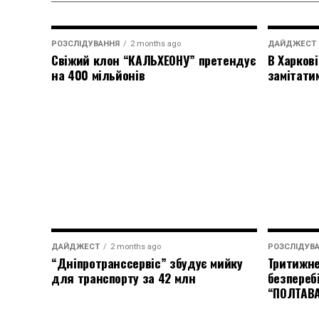
РОЗСЛІДУВАННЯ
2 months ago
ДАЙДЖЕСТ
Свіжий клон “КАЛЬХЕОНУ” претендує
В Харкові
на 400 мільйонів
замітати
ДАЙДЖЕСТ
2 months ago
РОЗСЛІДУВ
“Дніпротранссервіс” збудує мийку
Тритижне
для транспорту за 42 млн
безпереб
“ПОЛТАВ