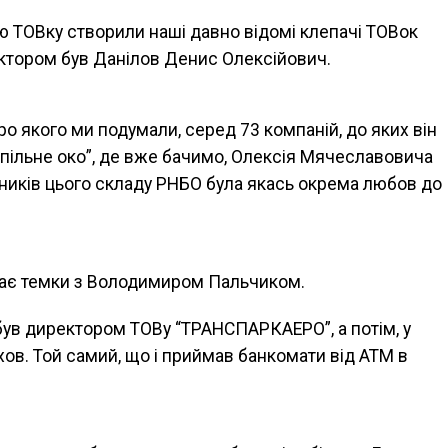
цю ТОВку створили наші давно відомі клепачі ТОВок
ректором був Данілов Денис Олексійович.
ро якого ми подумали, серед 73 компаній, до яких він
пільне око”, де вже бачимо, Олексія Мячеславовича
ників цього складу РНБО була якась окрема любов до
ає темки з Володимиром Пальчиком.
 був директором ТОВу “ТРАНСПАРКАЕРО”, а потім, у
ов. Той самий, що і приймав банкомати від АТМ в