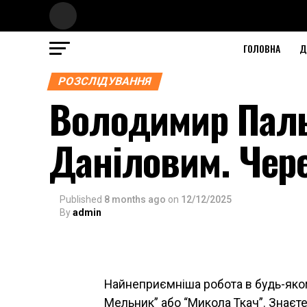
ГОЛОВНА
Д
РОЗСЛІДУВАННЯ
Володимир Паль
Даніловим. Чер
Published
8 months ago
on
12/12/2025
By
admin
Найнеприємніша робота в будь-якому
Мельник” або “Микола Ткач”. Знаєте,