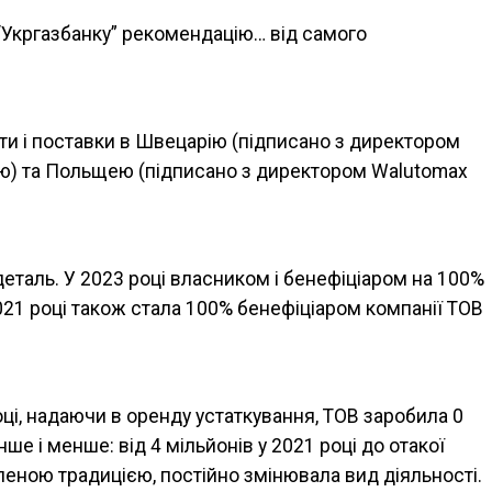
“Укргазбанку” рекомендацію… від самого
кти і поставки в Швецарію (підписано з директором
ою) та Польщею (підписано з директором Walutomax
деталь. У 2023 році власником і бенефіціаром на 100%
021 році також стала 100% бенефіціаром компанії ТОВ
оці, надаючи в оренду устаткування, ТОВ заробила 0
е і менше: від 4 мільйонів у 2021 році до отакої
бленою традицією, постійно змінювала вид діяльності.