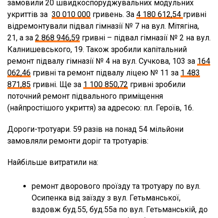
замовили 20 швидкоспоруджувальних модульних
укриттів за
30 010 000
гривень. За
4 180 612,54
гривні
відремонтували підвал гімназії № 7 на вул. Мітягіна,
21, а за
2 868 946,59
гривні – підвал гімназії № 2 на вул.
Калнишевського, 19. Також зробили капітальний
ремонт підвалу гімназії № 4 на вул. Сучкова, 103 за
164
062,46
гривні та ремонт підвалу ліцею № 11 за
1 483
871,85
гривні. Ще за
1 100 850,72
гривні зробили
поточний ремонт підвального приміщення
(найпростішого укриття) за адресою: пл. Героїв, 16.
Дороги-тротуари. 59 разів на понад 54 мільйони
замовляли ремонти доріг та тротуарів:
Найбільше витратили на:
ремонт дворового проїзду та тротуару по вул.
Осипенка від заїзду з вул. Гетьманської,
вздовж буд.55, буд.55а по вул. Гетьманській, до