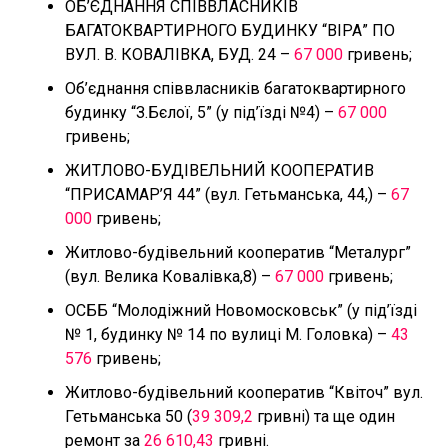
ОБ’ЄДНАННЯ СПІВВЛАСНИКІВ
БАГАТОКВАРТИРНОГО БУДИНКУ “ВІРА” ПО
ВУЛ. В. КОВАЛІВКА, БУД. 24 –
67 000
гривень;
Об’єднання співвласників багатоквартирного
будинку “З.Бєлої, 5” (у під’їзді №4) –
67 000
гривень;
ЖИТЛОВО-БУДІВЕЛЬНИЙ КООПЕРАТИВ
“ПРИСАМАР’Я 44” (вул. Гетьманська, 44,) –
67
000
гривень;
Житлово-будівельний кооператив “Металург”
(вул. Велика Ковалівка,8) –
67 000
гривень;
ОСББ “Молодіжний Новомосковськ” (у під’їзді
№ 1, будинку № 14 по вулиці М. Головка) –
43
576
гривень;
Житлово-будівельний кооператив “Квіточ” вул.
Гетьманська 50 (
39 309,2
гривні) та ще один
ремонт за
26 610,43
гривні.