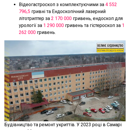
Відеогастроскоп з комплектуючими за
4 552
796,5
гривні та Ендоскопічний лазерний
літотриптер за
2 170 000
гривень, ендоскоп для
урології за
1 290 000
гривень та гістероскоп за
1
262 000
гривень.
Будівництво та ремонт укриттів. У 2023 році в Самарі