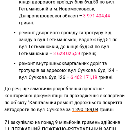
кінця дворового проїзду біля буд.53 по вул.
Гетьманській в м. Новомосковськ,
Дніпропетровської області –
3 971 404,44
гривні;
ремонт дворового проїзду та тротуару від
заїзду з вул. Гетьманської, вздовж буд.51 по
вул. Гетьманській, до кінця буд.53 по вул.
Гетьманській –
3 628 025,59
гривні;
ремонт внутрішньоквартальних доріг та
тротуарів за адресою: вул. Сучкова, буд.124 –
вул. Сучкова, буд.126 –
6 462 171,19
гривні.
До речі, ще замовили розроблення проектно-
кошторисної документації та проходження експертизи
по об`єкту “Капітальний ремонт дорожнього покриття
автодороги по вул. Сучкова за
1 390 189,04
гривні.
71 закупівлю на понад 9 мільйонів гривень здійснив
11 ДЕРЖАВНИЙ ПОЖЕЖНО-РЯТУВАЛЬНИЙ ЗАГІН