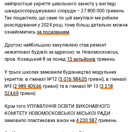
найпростіше укриття цивільного захисту у вигляді
швидкоспоруджуваної споруди – 27 800 000 гривень.
Так пощастило, що саме по цій закупівлі ми робили
розслідування у 2024 році, тому більш детально можна
ознайомитись
за посиланням
.
Другою найбільшою закупівлею став ремонт
нежитлової будівлі за адресою: м. Новомосковськ,
пров. Козацький 8 за понад
15 мільйонів
гривень.
У трьох школах замовили будівництво модульних
укриттів: в гімназії №12 (
3 016 984,05
гривні), в гімназії
№3 (
2 989 409,66
гривні) та в гімназії № 13 (
3 218
524,69
гривні).
Крім того УПРАВЛІННЯ ОСВІТИ ВИКОНАВЧОГО
КОМІТЕТУ НОВОМОСКОВСЬКОЇ МІСЬКОЇ РАДИ
замовило пластикових вікон на
4 230 587
гривень.