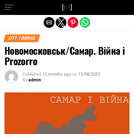
Exit mobile version
ОТГ І ВІЙНА
Новомосковськ/Самар. Війна і
Prozorro
Published
12 months ago
on
15/08/2025
By
admin