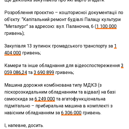
Розроблення проєктно – кошторисної документації по
об’єкту: “Капітальний ремонт будівлі Палацу культури
“Металург” за адресою: вул. Паланочна, 6 (
1 100 000
гривень);
Закупівля 13 зупинок громадського транспорту за
1
404 000
гривень;
Камери та інше обладнання для відеоспостереження
3
059 086,24
та
3 690 899
гривень;
Машина дорожня комбінована типу МДКЗ (з
піскорозкидальним обладнанням та відвал) на базі
самоскида за
6 249 000
та агатофункціональна
підмітально – прибиральна машина в комплекті з
навісним обладнанням за
6 306 000
гривень.
І, напевне, досить.