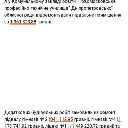
А у Комунальному закладі освіти “Новомосковське
професійно-технічне училище” Дніпропетровської
обласної ради відремонтували підвальне приміщення
за
1 961 323,88
гривні.
Додаткових будівельних робіт замовили на ремонті
підвалу гімназії № 2 (
841 112,95
гривні), гімназії №4 (
1
173 741,92
гривні), ліцею №11 (
1 449 220,72
гривні) та