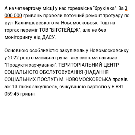
А на четвертому місці у нас горезвісна “бруківка”. За
3
000 000
гривень провели поточний ремонт тротуару по
вул. Калнишевського м. Новомосковськ. Тоді на
торгах переміг ТОВ “БІГСТЕЙДЖ”, але не без
моніторингу від ДАСУ.
Основною особливістю закупівель у Новомосковську
у 2022 році є масивна група , яку система називає
“Продукти харчування”. ТЕРИТОРІАЛЬНИЙ ЦЕНТР
СОЦІАЛЬНОГО ОБСЛУГОВУВАННЯ (НАДАННЯ
СОЦІАЛЬНИХ ПОСЛУГ) М. НОВОМОСКОВСЬКА провів
аж 13 таких закупівель, очікуваною вартістю у 8 881
059,45 гривні.