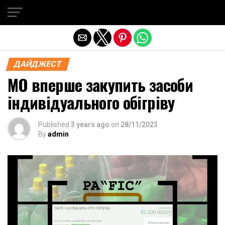
Exit mobile version
ДАЙДЖЕСТ
МО вперше закупить засоби
індивідуального обігріву
Published
3 years ago
on
28/11/2023
By
admin