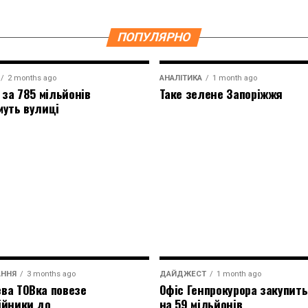
ПОПУЛЯРНО
2 months ago
АНАЛІТИКА
1 month ago
 за 785 мільйонів
Таке зелене Запоріжжя
муть вулиці
АННЯ
3 months ago
ДАЙДЖЕСТ
1 month ago
ва ТОВка повезе
Офіс Генпрокурора закупить
ійники до
на 59 мільйонів