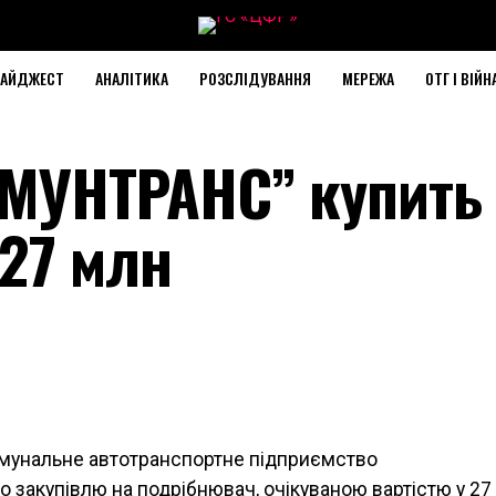
АЙДЖЕСТ
АНАЛІТИКА
РОЗСЛІДУВАННЯ
МЕРЕЖА
ОТГ І ВІЙН
МУНТРАНС” купить
 27 млн
омунальне автотранспортне підприємство
акупівлю на подрібнювач, очікуваною вартістю у
27