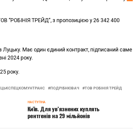
ТОВ “РОБІНІЯ ТРЕЙД”, з пропозицією у 26 342 400
 в Луцьку. Має один єдиний контракт, підписаний саме
ні 2024 року.
25 року.
УЦЬКСПЕЦКОМУНТРАНС
ПОДРІБНЮВАЧ
ТОВ РОБІНІЯ ТРЕЙД
НАСТУПНА
Київ. Для ув’язнених куплять
рентгенів на 29 мільйонів