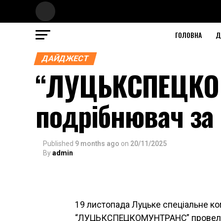
ГОЛОВНА
Д
ДАЙДЖЕСТ
“ЛУЦЬКСПЕЦКО
подрібнювач за
Published
9 months ago
on
20/11/2025
By
admin
19 листопада Луцьке спеціальне к
“ЛУЦЬКСПЕЦКОМУНТРАНС” провело з