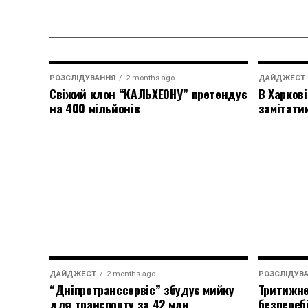
РОЗСЛІДУВАННЯ
2 months ago
ДАЙДЖЕСТ
Свіжий клон “КАЛЬХЕОНУ” претендує
В Харкові
на 400 мільйонів
замітати
ДАЙДЖЕСТ
2 months ago
РОЗСЛІДУВ
“Дніпротранссервіс” збудує мийку
Тритижне
для транспорту за 42 млн
безпереб