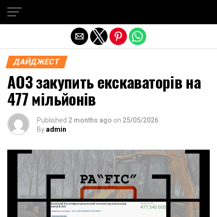
Exit mobile version
ДАЙДЖЕСТ
АОЗ закупить екскаваторів на
477 мільйонів
Published
2 months ago
on
25/05/2026
By
admin