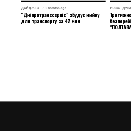
ДАЙДЖЕСТ
2 months ago
РОЗСЛІДУВ
“Дніпротранссервіс” збудує мийку
Тритижне
для транспорту за 42 млн
безпереб
“ПОЛТАВ