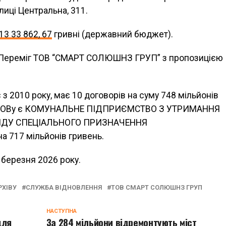
иці Центральна, 311.
13 33 862, 67
гривні (державний бюджет).
. Переміг ТОВ “СМАРТ СОЛЮШНЗ ГРУП” з пропозицією
2010 року, має 10 договорів на суму 748 мільйонів
м ТОВу є КОМУНАЛЬНЕ ПІДПРИЄМСТВО З УТРИМАННЯ
НДУ СПЕЦІАЛЬНОГО ПРИЗНАЧЕННЯ
 717 мільйонів гривень.
 березня 2026 року.
РХІВУ
СЛУЖБА ВІДНОВЛЕННЯ
ТОВ СМАРТ СОЛЮШНЗ ГРУП
НАСТУПНА
для
За 284 мільйони відремонтують міст