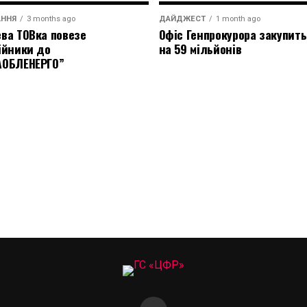
АННЯ
3 months ago
ДАЙДЖЕСТ
1 month ago
ва ТОВка повезе
Офіс Генпрокурора закупить
ійники до
на 59 мільйонів
АОБЛЕНЕРГО”