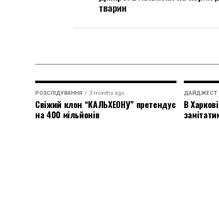
тварин
РОЗСЛІДУВАННЯ
2 months ago
ДАЙДЖЕСТ
Свіжий клон “КАЛЬХЕОНУ” претендує
В Харкові
на 400 мільйонів
замітати