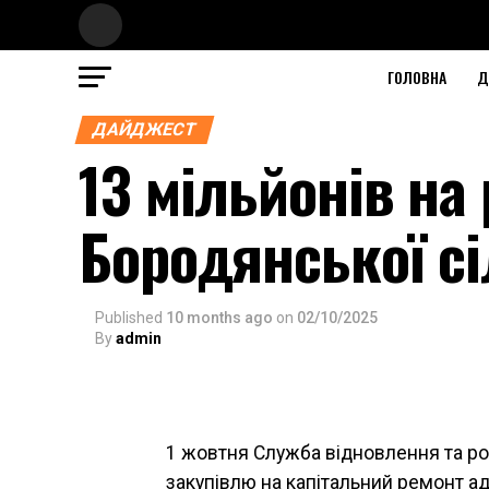
ГОЛОВНА
Д
ДАЙДЖЕСТ
13 мільйонів на
Бородянської с
Published
10 months ago
on
02/10/2025
By
admin
1 жовтня Служба відновлення та ро
закупівлю на капітальний ремонт ад